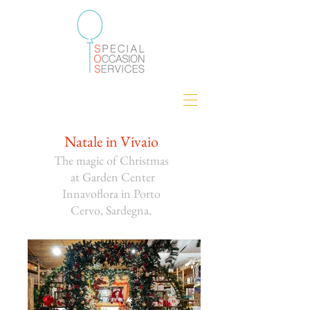
Natale in Vivaio
The magic of Christmas
at
Garden Center
Innavoflora in Porto
Cervo, Sardegna.